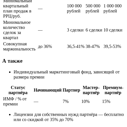
Минимальный
квартальный
100 000
500 000
1 000 000
—
план продаж в
рублей
рублей
рублей
РРЦ/руб.
Минимальное
количество
—
3 сделки
6 сделки
10 сделки
сделок за
квартал
Совокупная
до 36%
36,5-41%
38-47%
39,5-53%
маржинальность
А также
Индивидуальный маркетинговый фонд, зависящий от
размера премии
Статус
Мастер-
Премиум-
Начинающий
Партнер
партнёра
партнёр
партнёр
ИМФ / % от
—
7%
10%
15%
премии
Лицензии для собственных нужд партнёра — бесплатно
или со скидкой от 35% до 70%